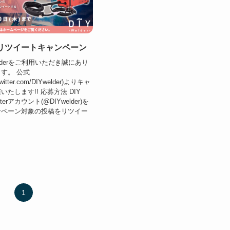
terリツイートキャンペーン
elderをご利用いただき誠にあり
す。 公式
//twitter.com/DIYwelder)よりキャ
たします!! 応募方法 DIY
tterアカウント(@DIYwelder)を
ンペーン対象の投稿をリツイー
1