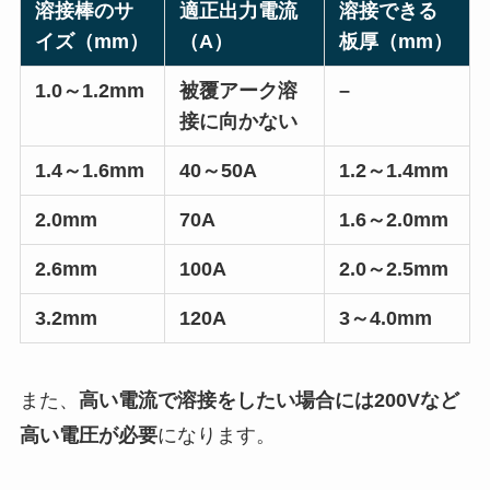
溶接棒のサ
適正出力電流
溶接できる
イズ（mm）
（A）
板厚（mm）
1.0
～
1.2mm
被覆アーク溶
–
接に向かない
1.4
～
1.6mm
40
～
50A
1.2
～
1.4mm
2.0mm
70A
1.6
～
2.0mm
2.6mm
100A
2.0
～
2.5mm
3.2mm
120A
3
～
4.0mm
また、
高い電流で溶接をしたい場合には200Vなど
高い電圧が必要
になります。