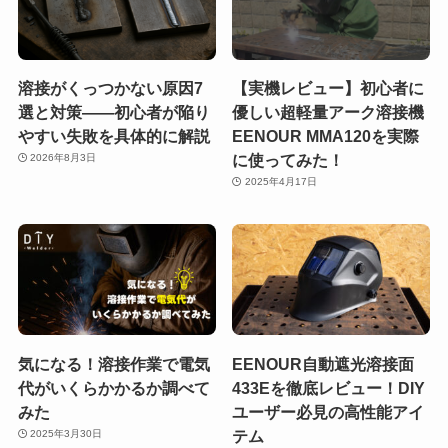
溶接がくっつかない原因7
【実機レビュー】初心者に
選と対策——初心者が陥り
優しい超軽量アーク溶接機
やすい失敗を具体的に解説
EENOUR MMA120を実際
に使ってみた！
2026年8月3日
2025年4月17日
気になる！溶接作業で電気
EENOUR自動遮光溶接面
代がいくらかかるか調べて
433Eを徹底レビュー！DIY
みた
ユーザー必見の高性能アイ
テム
2025年3月30日